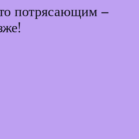
-то потрясающим –
зже!