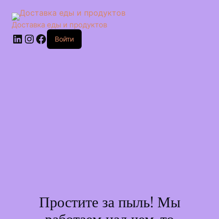
Перейти
к
сути
Доставка еды и продуктов
LinkedIn
Instagram
Facebook
Войти
Простите за пыль! Мы