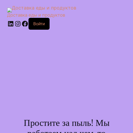
Перейти
к
сути
Доставка еды и продуктов
LinkedIn
Instagram
Facebook
Войти
Простите за пыль! Мы