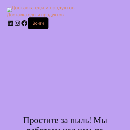
Перейти
к
сути
Доставка еды и продуктов
LinkedIn
Instagram
Facebook
Войти
Простите за пыль! Мы